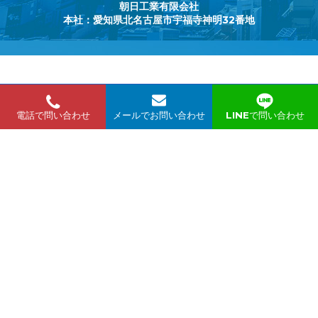
朝日工業有限会社
本社：愛知県北名古屋市宇福寺神明32番地
無料でテレビ電話相談ができます。
電話で問い合わせ
メールでお問い合わせ
LINEで問い合わせ
zoom か skype でお問い合わせください。