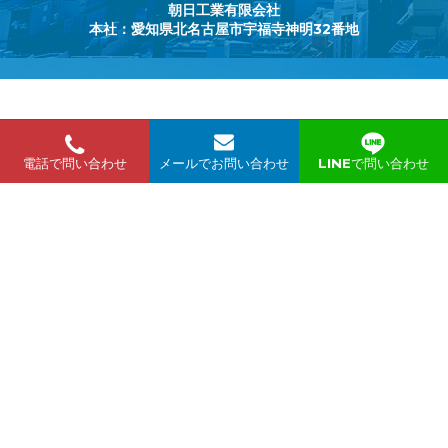
朝日工業有限会社
本社：愛知県北名古屋市宇福寺神明32番地
無料でテレビ電話相談ができます。
電話で問い合わせ
メールでお問い合わせ
LINEで問い合わせ
zoom か skype でお問い合わせください。